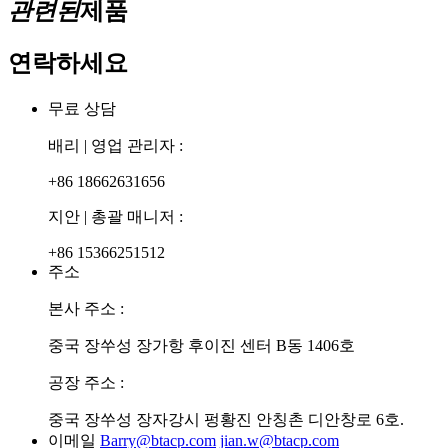
관련된
제품
연락하세요
무료 상담
배리 | 영업 관리자 :
+86 18662631656
지안 | 총괄 매니저 :
+86 15366251512
주소
본사 주소 :
중국 장쑤성 장가항 후이진 센터 B동 1406호
공장 주소 :
중국 장쑤성 장자강시 펑황진 안칭촌 디안창로 6호.
이메일
Barry@btacp.com
jian.w@btacp.com