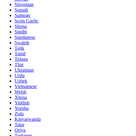
Slovenian
Somali
Samoan
Scots Gaelic
Shona
Sindhi
Sundanese
Swahili
Tajik
Tamil
Telugu
Thai
Ukrainian
Urdu
Uzbek
Vietnamese
Welsh
Xhosa
Yiddish
Yoruba
Zulu
Kinyarwanda
Tatar
Oriya
Turkmen